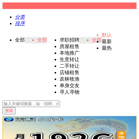
分类
排序
默认
全部
全部
求职招聘
全部
最新
房屋租售
最热
本地推广
生意转让
二手转让
店铺租售
农林牧渔
单身交友
寻人寻物
搜索