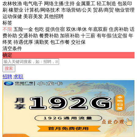
农林牧渔
电气电子
网络主播/主持
金属重工
轻工制造
包装印
刷
橡塑业
计算机/网络技术
市场营销/公关
贸易/商贸
物业管理
运动保健
美容美发
其他招聘
标签
不限
五险一金
包吃
提供住宿
双休/单休
年底双薪
住房补助
话
费补助
交通补助
餐费补助
加班补助
十三薪
有年假/法定假
年
终奖
待遇优厚
满勤奖
包工作餐
交社保
清空条件
确定
搜索
招聘
求职