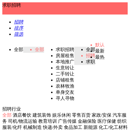
求职招聘
招聘
排序
筛选
默认
全部
全部
求职招聘
全部
最新
房屋租售
招聘
最热
本地推广
求职
生意转让
二手转让
店铺租售
农林牧渔
单身交友
寻人寻物
招聘行业
全部
酒店餐饮
建筑装饰
娱乐休闲
零售百货
家政/安保
汽车服
务
司机/物流运输
教育培训
广告传媒
金融保险
医疗保健
纺织
服装/化纤
机械制造
快递/外卖
食品加工
新能源
化工/化工材料