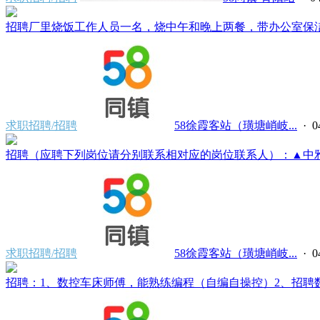
招聘厂里烧饭工作人员一名，烧中午和晚上两餐，带办公室保洁打
求职招聘/招聘
58徐霞客站（璜塘峭岐...
· 0
招聘（应聘下列岗位请分别联系相对应的岗位联系人）：▲中雅母
求职招聘/招聘
58徐霞客站（璜塘峭岐...
· 0
招聘：1、数控车床师傅，能熟练编程（自编自操控）2、招聘数控