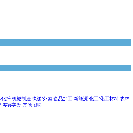
/化纤
机械制造
快递/外卖
食品加工
新能源
化工/化工材料
农林
健
美容美发
其他招聘