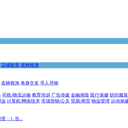
店铺租售
农林牧渔
农林牧渔
单身交友
寻人寻物
务
司机/物流运输
教育培训
广告传媒
金融保险
医疗保健
纺织服装
塑业
计算机/网络技术
市场营销/公关
贸易/商贸
物业管理
运动保
. 负...