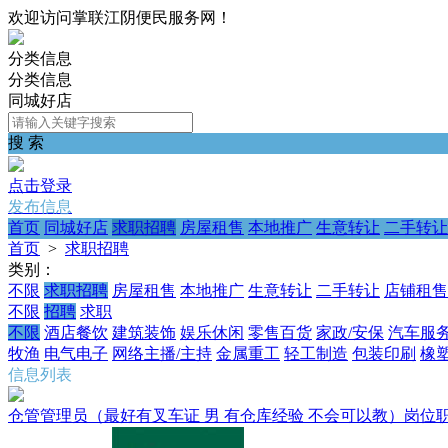
欢迎访问掌联江阴便民服务网！
分类信息
分类信息
同城好店
搜 索
点击登录
发布信息
首页
同城好店
求职招聘
房屋租售
本地推广
生意转让
二手转让
首页
>
求职招聘
类别：
不限
求职招聘
房屋租售
本地推广
生意转让
二手转让
店铺租售
不限
招聘
求职
不限
酒店餐饮
建筑装饰
娱乐休闲
零售百货
家政/安保
汽车服
牧渔
电气电子
网络主播/主持
金属重工
轻工制造
包装印刷
橡
信息列表
仓管管理员（最好有叉车证 男 有仓库经验 不会可以教）岗位职责：1