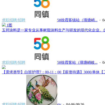
求职招聘/招聘
58徐霞客镇站（璜塘峭...
· 0
1图
玉邦涂料是一家专业从事树脂涂料生产与研发的现代化企业。企业成
求职招聘/招聘
58徐霞客站（璜塘峭岐...
· 0
【需求类型】白班护理7：00-11：00【薪资待遇】3000/单休【
求职招聘/招聘
rjy
· 04-06 09:26