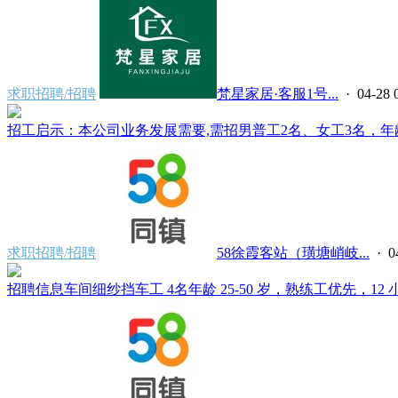
求职招聘/招聘
梵星家居·客服1号...
· 04-28 
招工启示：本公司业务发展需要,需招男普工2名、女工3名，年龄 25
求职招聘/招聘
58徐霞客站（璜塘峭岐...
· 0
招聘信息车间细纱挡车工 4名年龄 25-50 岁，熟练工优先，12 小