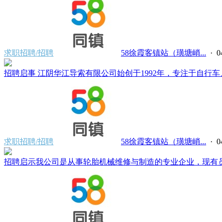
求职招聘/招聘
58徐霞客镇站（璜塘峭...
· 0
招聘启事 江阴华江导索有限公司始创于1992年，专注于自行车、
求职招聘/招聘
58徐霞客镇站（璜塘峭...
· 0
招聘启示我公司是从事轮胎机械维修与制造的专业企业，现有员工5