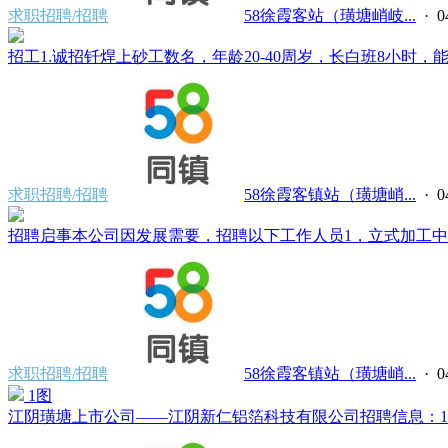
求职招聘/招聘
58徐霞客站（璜塘峭岐...
· 0
招工1.诚招钎焊上砂工数名，年龄20-40周岁，长白班8小时，能
求职招聘/招聘
58徐霞客镇站（璜塘峭...
· 0
招聘启事本公司因发展需要，招聘以下工作人员1，立式加工中心
求职招聘/招聘
58徐霞客镇站（璜塘峭...
· 0
1图
江阴璜塘上市公司——江阴新仁铝箔科技有限公司招聘信息：1、电