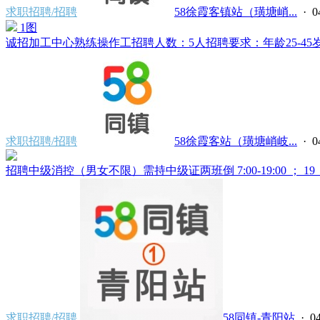
求职招聘/招聘
58徐霞客镇站（璜塘峭...
· 0
1图
诚招加工中心熟练操作工招聘人数：5人招聘要求：年龄25-45岁
求职招聘/招聘
58徐霞客站（璜塘峭岐...
· 0
招聘中级消控（男女不限）需持中级证两班倒 7:00-19:00 ； 19：00
求职招聘/招聘
58同镇-青阳站
· 04