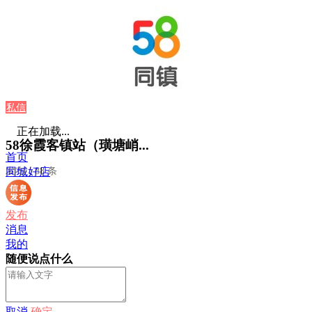
私信
正在加载...
58徐霞客镇站（璜塘峭...
首页
发布：88 条
同城好店
发布
消息
我的
随便说点什么
取消
确定