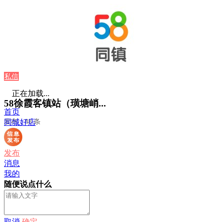
私信
正在加载...
58徐霞客镇站（璜塘峭...
首页
发布：88 条
同城好店
发布
消息
我的
随便说点什么
取消
确定