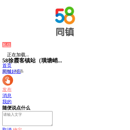
私信
正在加载...
58徐霞客镇站（璜塘峭...
首页
发布：88 条
同城好店
发布
消息
我的
随便说点什么
取消
确定