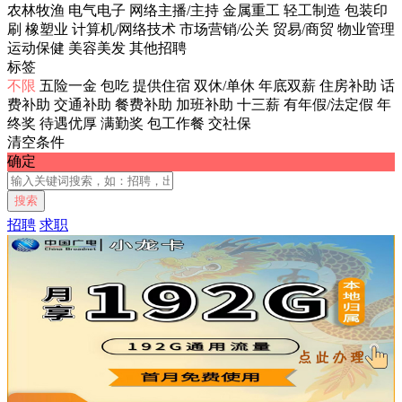
农林牧渔
电气电子
网络主播/主持
金属重工
轻工制造
包装印
刷
橡塑业
计算机/网络技术
市场营销/公关
贸易/商贸
物业管理
运动保健
美容美发
其他招聘
标签
不限
五险一金
包吃
提供住宿
双休/单休
年底双薪
住房补助
话
费补助
交通补助
餐费补助
加班补助
十三薪
有年假/法定假
年
终奖
待遇优厚
满勤奖
包工作餐
交社保
清空条件
确定
搜索
招聘
求职