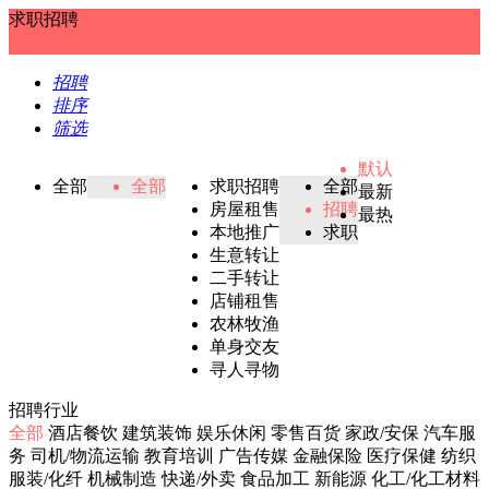
求职招聘
招聘
排序
筛选
默认
全部
全部
求职招聘
全部
最新
房屋租售
招聘
最热
本地推广
求职
生意转让
二手转让
店铺租售
农林牧渔
单身交友
寻人寻物
招聘行业
全部
酒店餐饮
建筑装饰
娱乐休闲
零售百货
家政/安保
汽车服
务
司机/物流运输
教育培训
广告传媒
金融保险
医疗保健
纺织
服装/化纤
机械制造
快递/外卖
食品加工
新能源
化工/化工材料