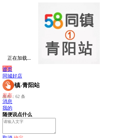
正在加载...
私信
首页
同城好店
58同镇-青阳站
发布
发布：62 条
消息
我的
随便说点什么
取消
确定