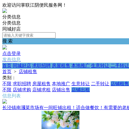
欢迎访问掌联江阴便民服务网！
分类信息
分类信息
同城好店
搜 索
点击登录
发布信息
首页
同城好店
求职招聘
房屋租售
本地推广
生意转让
二手转让
首页
>
店铺租售
类别：
不限
求职招聘
房屋租售
本地推广
生意转让
二手转让
店铺租售
不限
店铺求购
店铺求租
店铺出售
店铺出租
信息列表
长泾镇南漍菜市场有一间旺铺出租！适合做餐饮！有需要的老板欢