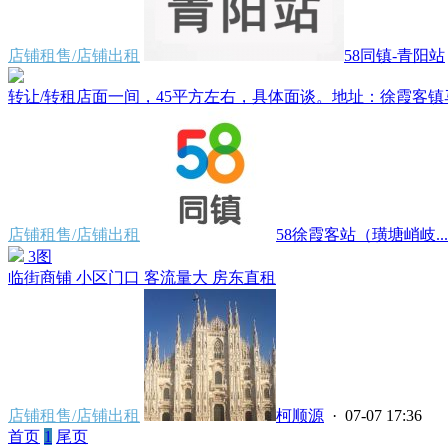
店铺租售/店铺出租
58同镇-青阳站
转让/转租店面一间，45平方左右，具体面谈。地址：徐霞客镇马
店铺租售/店铺出租
58徐霞客站（璜塘峭岐...
3图
临街商铺 小区门口 客流量大 房东直租
店铺租售/店铺出租
柯顺源
· 07-07 17:36
首页
1
尾页