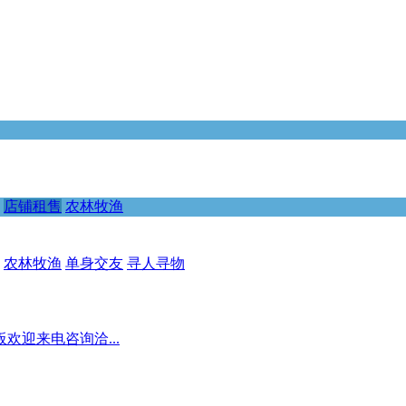
店铺租售
农林牧渔
农林牧渔
单身交友
寻人寻物
迎来电咨询洽...