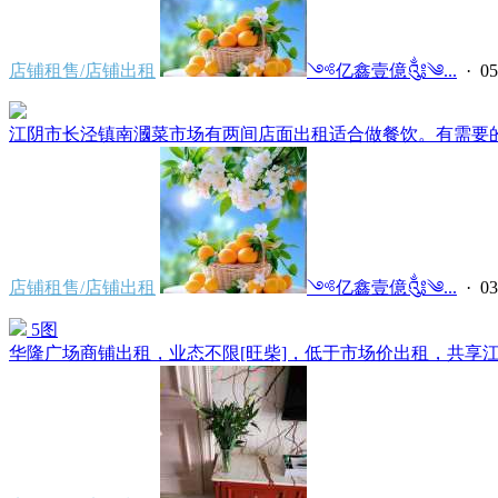
店铺租售/店铺出租
༺亿鑫壹億༃༄...
· 05
江阴市长泾镇南漍菜市场有两间店面出租适合做餐饮。有需要的老板联
店铺租售/店铺出租
༺亿鑫壹億༃༄...
· 03
5图
华隆广场商铺出租，业态不限[旺柴]，低于市场价出租，共享江阴