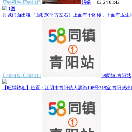
店铺租售/店铺出租
娟娟
· 02-24 08:42
1图
月城门面出租（面积50平方左右）上面有个阁楼，下面有卫生间，
店铺租售/店铺出租
58同镇-青阳站
【旺铺转租】位置：江阴市青阳镇大源街108号218室 青阳派出所对