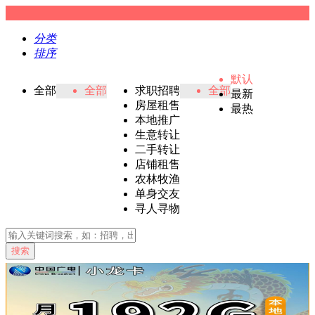
分类
排序
默认
全部
全部
求职招聘
全部
最新
房屋租售
最热
本地推广
生意转让
二手转让
店铺租售
农林牧渔
单身交友
寻人寻物
搜索