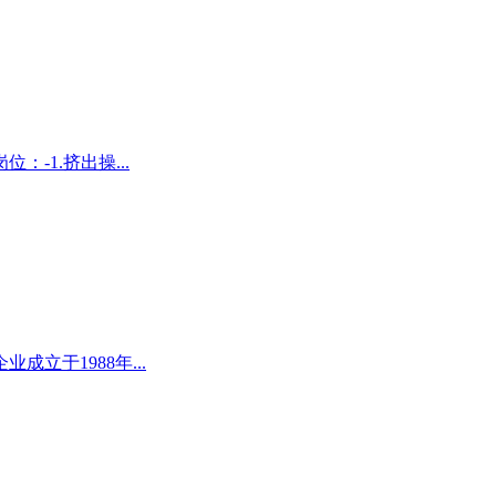
-1.挤出操...
立于1988年...