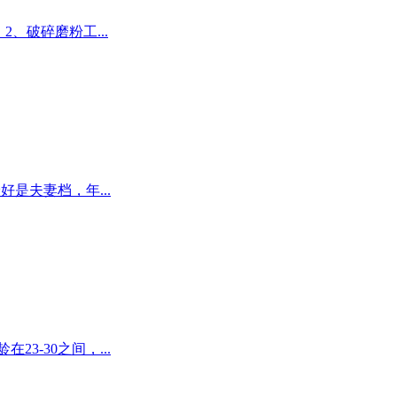
。2、破碎磨粉工...
是夫妻档，年...
3-30之间，...