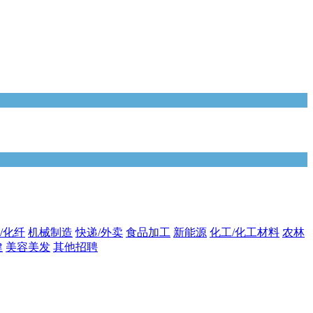
/化纤
机械制造
快递/外卖
食品加工
新能源
化工/化工材料
农林
健
美容美发
其他招聘