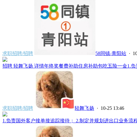
求职招聘/招聘
58同镇-青阳站
· 10
招聘 轻舞飞扬 详情年终奖餐费补助住房补助包吃五险一金1.负责
求职招聘/招聘
轻舞飞扬
· 10-25 13:46
1.负责国外客户接单接追踪接待； 2.制定并规划进出口业务流程