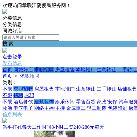
欢迎访问掌联江阴便民服务网！
分类信息
分类信息
同城好店
搜 索
点击登录
发布信息
首页
同城好店
求职招聘
房屋租售
本地推广
生意转让
二手转让
首页
>
求职招聘
类别：
不限
求职招聘
房屋租售
本地推广
生意转让
二手转让
店铺租售
不限
招聘
求职
不限
酒店餐饮
建筑装饰
娱乐休闲
零售百货
家政/安保
汽车服
牧渔
电气电子
网络主播/主持
金属重工
轻工制造
包装印刷
橡
信息列表
凿毛打孔每天工作时间8小时工资240-280元每天