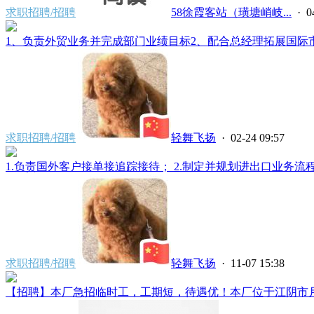
求职招聘/招聘
58徐霞客站（璜塘峭岐...
· 0
1、负责外贸业务并完成部门业绩目标2、配合总经理拓展国际市场
求职招聘/招聘
轻舞飞扬
· 02-24 09:57
1.负责国外客户接单接追踪接待； 2.制定并规划进出口业务流程
求职招聘/招聘
轻舞飞扬
· 11-07 15:38
【招聘】本厂急招临时工，工期短，待遇优！本厂位于江阴市月城镇