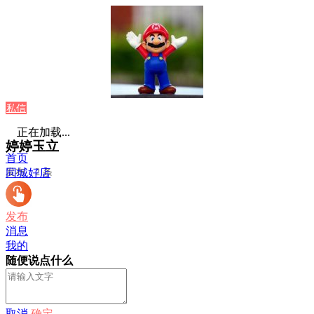
私信
正在加载...
婷婷玉立
首页
发布：2 条
同城好店
发布
消息
我的
随便说点什么
取消
确定