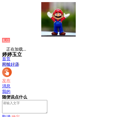
私信
正在加载...
婷婷玉立
首页
发布：2 条
同城好店
发布
消息
我的
随便说点什么
取消
确定