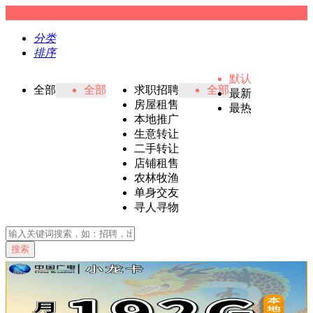
分类
排序
默认
全部
全部
求职招聘
全部
最新
房屋租售
最热
本地推广
生意转让
二手转让
店铺租售
农林牧渔
单身交友
寻人寻物
搜索