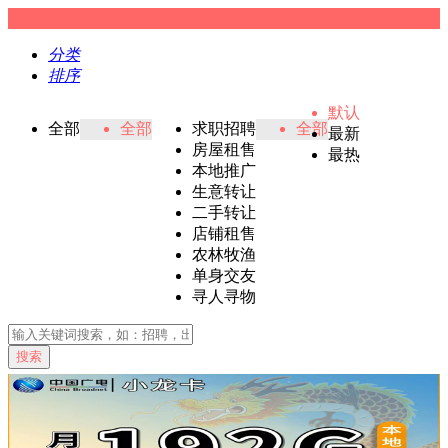
分类
排序
默认
全部
全部
求职招聘
全部
最新
房屋租售
最热
本地推广
生意转让
二手转让
店铺租售
农林牧渔
单身交友
寻人寻物
搜索