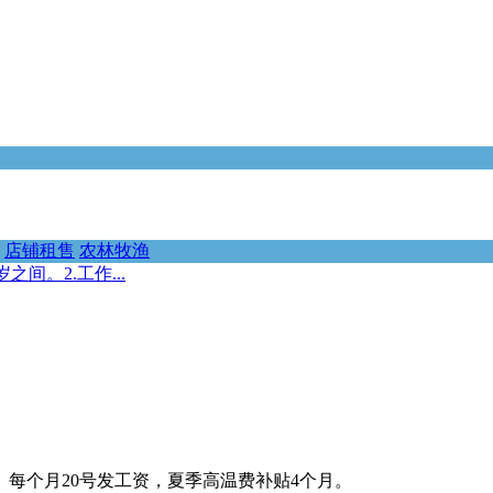
店铺租售
农林牧渔
间。2.工作...
宿。每个月20号发工资，夏季高温费补贴4个月。