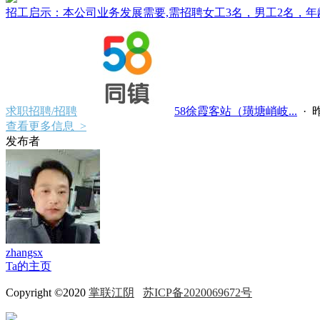
招工启示：本公司业务发展需要,需招聘女工3名，男工2名，年龄 25
求职招聘/招聘
58徐霞客站（璜塘峭岐...
·
昨
查看更多信息 >
发布者
zhangsx
Ta的主页
Copyright ©2020
掌联江阴
苏ICP备2020069672号