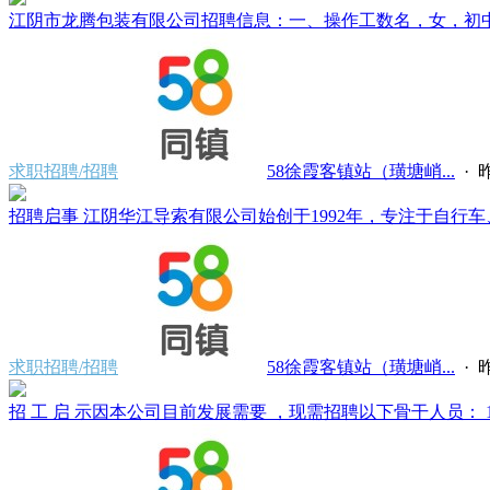
江阴市龙腾包装有限公司招聘信息：一、操作工数名，女，初中文化，
求职招聘/招聘
58徐霞客镇站（璜塘峭...
·
昨
招聘启事 江阴华江导索有限公司始创于1992年，专注于自行车、
求职招聘/招聘
58徐霞客镇站（璜塘峭...
·
昨
招 工 启 示因本公司目前发展需要 ，现需招聘以下骨干人员： 1、