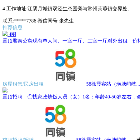
4.工作地址:江阴月城镇双泾生态园旁与常州芙蓉镇交界处。
联系:*****7786 微信同号 张先生
推荐信息
4图
置顶
君泰公寓现有单人间、一室一厅、二室一厅对外出租，价格500
房屋租售/民房出租
58徐霞客站（璜塘峭岐...
置顶
招聘：①找家政烧饭人员（女）1名：年龄40-50岁左右，会
求职招聘/招聘
58徐霞客站（璜塘峭岐...
·
昨