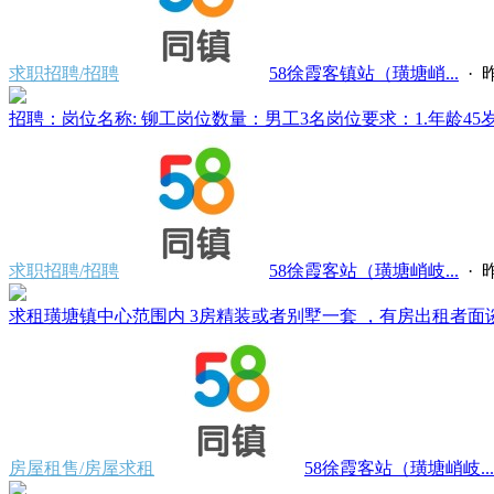
求职招聘/招聘
58徐霞客镇站（璜塘峭...
·
昨
招聘：岗位名称: 铆工岗位数量：男工3名岗位要求：1.年龄45岁
求职招聘/招聘
58徐霞客站（璜塘峭岐...
·
昨
求租璜塘镇中心范围内 3房精装或者别墅一套 ，有房出租者面谈。电
房屋租售/房屋求租
58徐霞客站（璜塘峭岐...