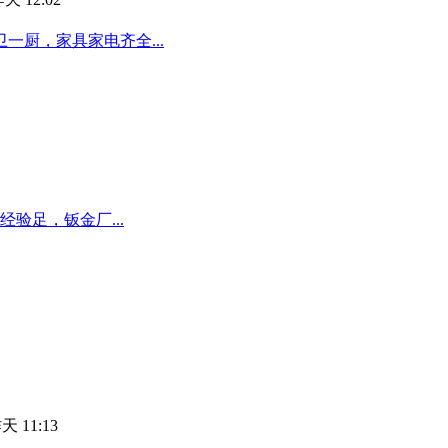
厨，家具家电齐全...
验足，钣金厂...
天 11:13