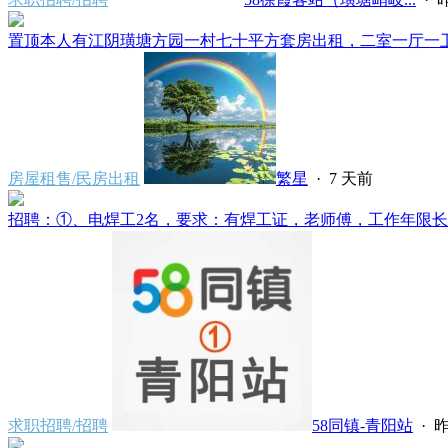
置顶
本人有江阴璜塘方园一村七十平方套房出租，二室一厅一卫一
房屋租售/民房出租
繁星
·
7 天前
招聘：①、电焊工2名，要求：有焊工证，老师傅，工作年限长经
求职招聘/招聘
58同镇-青阳站
·
昨