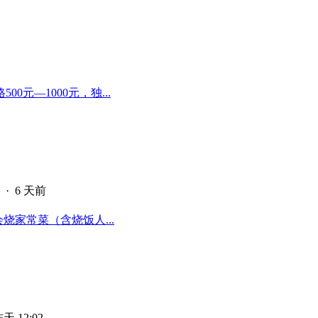
元—1000元，独...
·
6 天前
烧家常菜（含烧饭人...
天 12:02