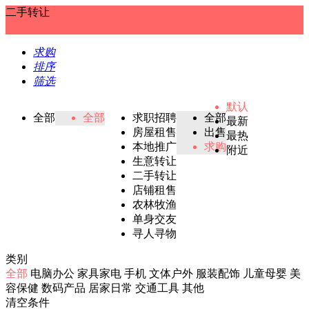
二手转让
求购
排序
筛选
默认
全部
全部
求职招聘
全部
最新
房屋租售
出售
最热
本地推广
求购
附近
生意转让
二手转让
店铺租售
农林牧渔
单身交友
寻人寻物
类别
全部
电脑办公
家具家电
手机
文体户外
服装配饰
儿童母婴
美
容保健
数码产品
居家日常
交通工具
其他
清空条件