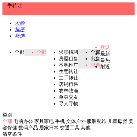
二手转让
求购
排序
筛选
默认
全部
全部
求职招聘
全部
最新
房屋租售
出售
最热
本地推广
求购
附近
生意转让
二手转让
店铺租售
农林牧渔
单身交友
寻人寻物
类别
全部
电脑办公
家具家电
手机
文体户外
服装配饰
儿童母婴
美
容保健
数码产品
居家日常
交通工具
其他
清空条件