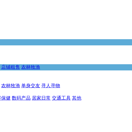
店铺租售
农林牧渔
农林牧渔
单身交友
寻人寻物
容保健
数码产品
居家日常
交通工具
其他