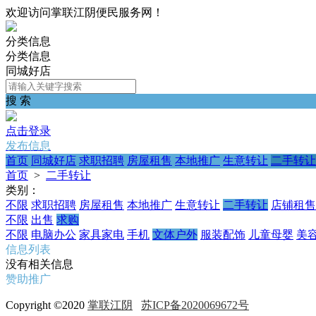
欢迎访问掌联江阴便民服务网！
分类信息
分类信息
同城好店
搜 索
点击登录
发布信息
首页
同城好店
求职招聘
房屋租售
本地推广
生意转让
二手转让
首页
>
二手转让
类别：
不限
求职招聘
房屋租售
本地推广
生意转让
二手转让
店铺租售
不限
出售
求购
不限
电脑办公
家具家电
手机
文体户外
服装配饰
儿童母婴
美
信息列表
没有相关信息
赞助推广
Copyright ©2020
掌联江阴
苏ICP备2020069672号