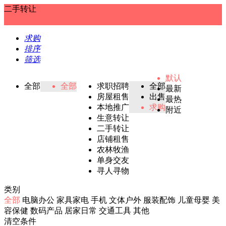
二手转让
求购
排序
筛选
默认
全部
全部
求职招聘
全部
最新
房屋租售
出售
最热
本地推广
求购
附近
生意转让
二手转让
店铺租售
农林牧渔
单身交友
寻人寻物
类别
全部
电脑办公
家具家电
手机
文体户外
服装配饰
儿童母婴
美
容保健
数码产品
居家日常
交通工具
其他
清空条件