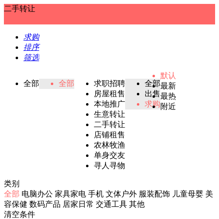
二手转让
求购
排序
筛选
默认
全部
全部
求职招聘
全部
最新
房屋租售
出售
最热
本地推广
求购
附近
生意转让
二手转让
店铺租售
农林牧渔
单身交友
寻人寻物
类别
全部
电脑办公
家具家电
手机
文体户外
服装配饰
儿童母婴
美
容保健
数码产品
居家日常
交通工具
其他
清空条件