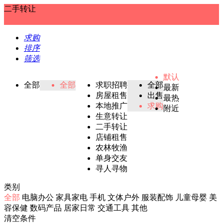
二手转让
求购
排序
筛选
默认
全部
全部
求职招聘
全部
最新
房屋租售
出售
最热
本地推广
求购
附近
生意转让
二手转让
店铺租售
农林牧渔
单身交友
寻人寻物
类别
全部
电脑办公
家具家电
手机
文体户外
服装配饰
儿童母婴
美
容保健
数码产品
居家日常
交通工具
其他
清空条件