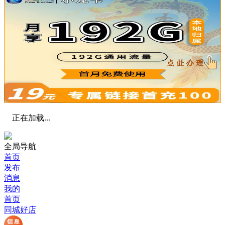
正在加载...
全局导航
首页
发布
消息
我的
首页
同城好店