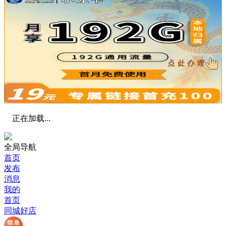
正在加载...
全局导航
首页
发布
消息
我的
首页
同城好店