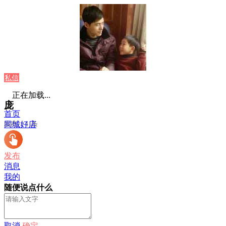
私信
正在加载...
庞
首页
发布：1 条
同城好店
发布
消息
我的
随便说点什么
取消
确定