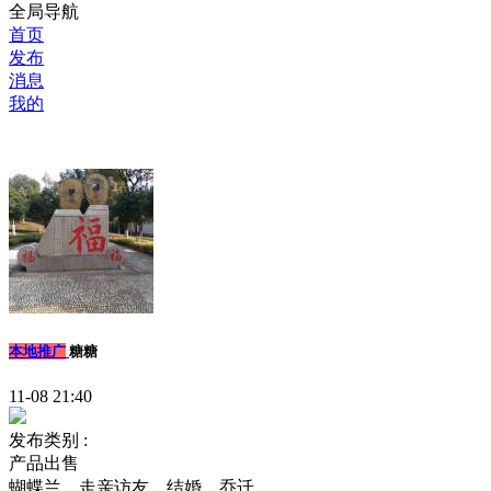
全局导航
首页
发布
消息
我的
本地推广
糖糖
11-08 21:40
发布类别 :
产品出售
蝴蝶兰，走亲访友，结婚，乔迁