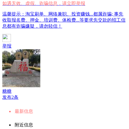
如遇无效、虚假、诈骗信息，请立即举报
温馨提示：淘宝刷单、网络兼职、投资赚钱...都属诈骗; 事先
收取报名费、押金、培训费、体检费...等要求先交款的招工信
息都有诈骗嫌疑，请勿轻信！
举报
糖糖
发布2条
最新信息
附近信息