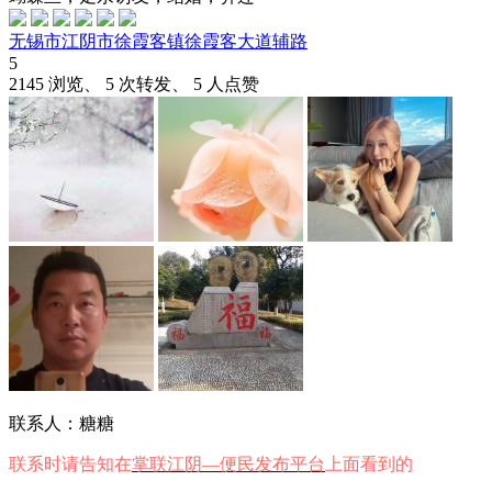
无锡市江阴市徐霞客镇徐霞客大道辅路
5
2145 浏览、 5 次转发、 5 人点赞
联系人：糖糖
联系时请告知在
掌联江阴—便民发布平台
上面看到的