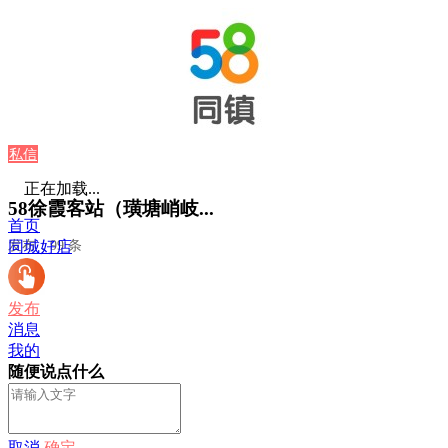
私信
正在加载...
58徐霞客站（璜塘峭岐...
首页
发布：99 条
同城好店
发布
消息
我的
随便说点什么
取消
确定