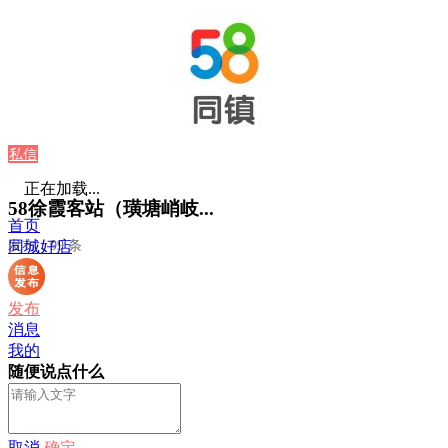
私信
正在加载...
58徐霞客站（璜塘峭岐...
首页
发布：99 条
同城好店
发布
消息
我的
随便说点什么
取消
确定