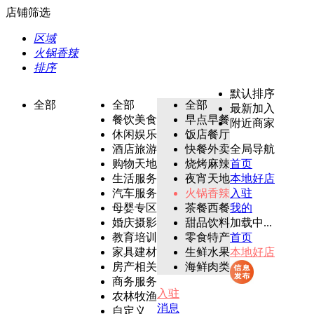
店铺筛选
区域
火锅香辣
排序
默认排序
全部
全部
全部
最新加入
餐饮美食
早点早餐
附近商家
休闲娱乐
饭店餐厅
酒店旅游
快餐外卖
全局导航
购物天地
烧烤麻辣
首页
生活服务
夜宵天地
本地好店
汽车服务
火锅香辣
入驻
母婴专区
茶餐西餐
我的
婚庆摄影
甜品饮料
加载中...
教育培训
零食特产
首页
家具建材
生鲜水果
本地好店
房产相关
海鲜肉类
商务服务
入驻
农林牧渔
消息
自定义