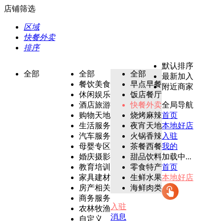
店铺筛选
区域
快餐外卖
排序
默认排序
全部
全部
全部
最新加入
餐饮美食
早点早餐
附近商家
休闲娱乐
饭店餐厅
酒店旅游
快餐外卖
全局导航
购物天地
烧烤麻辣
首页
生活服务
夜宵天地
本地好店
汽车服务
火锅香辣
入驻
母婴专区
茶餐西餐
我的
婚庆摄影
甜品饮料
加载中...
教育培训
零食特产
首页
家具建材
生鲜水果
本地好店
房产相关
海鲜肉类
商务服务
入驻
农林牧渔
消息
自定义