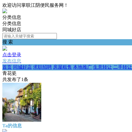
欢迎访问掌联江阴便民服务网！
分类信息
分类信息
同城好店
搜 索
点击登录
发布信息
首页
同城好店
求职招聘
房屋租售
本地推广
生意转让
二手转让
青花瓷
共发布了
1
条
Ta的信息