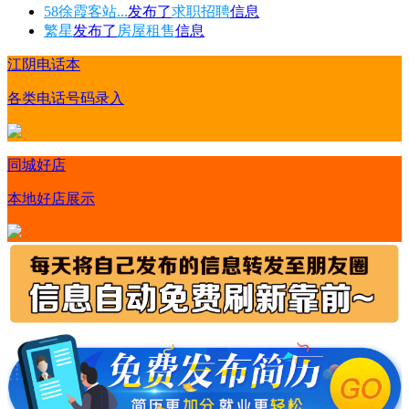
58徐霞客站...
发布了
求职招聘
信息
繁星
发布了
房屋租售
信息
江阴电话本
各类电话号码录入
同城好店
本地好店展示