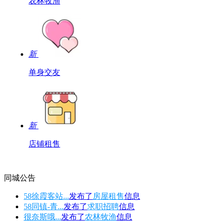
农林牧渔
新
单身交友
新
店铺租售
同城公告
58徐霞客站...
发布了
房屋租售
信息
58同镇-青...
发布了
求职招聘
信息
很奈斯哦...
发布了
农林牧渔
信息