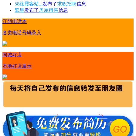
58徐霞客站...
发布了
求职招聘
信息
繁星
发布了
房屋租售
信息
江阴电话本
各类电话号码录入
同城好店
本地好店展示