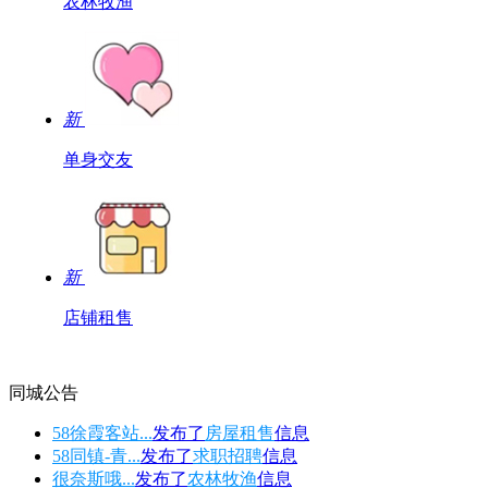
农林牧渔
新
单身交友
新
店铺租售
同城公告
58徐霞客站...
发布了
房屋租售
信息
58同镇-青...
发布了
求职招聘
信息
很奈斯哦...
发布了
农林牧渔
信息