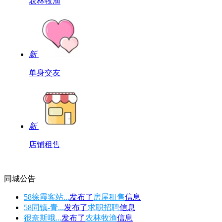
农林牧渔
新
单身交友
新
店铺租售
同城公告
58徐霞客站...
发布了
房屋租售
信息
58同镇-青...
发布了
求职招聘
信息
很奈斯哦...
发布了
农林牧渔
信息