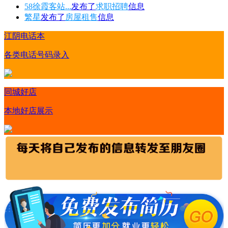
58徐霞客站...
发布了
求职招聘
信息
繁星
发布了
房屋租售
信息
江阴电话本
各类电话号码录入
同城好店
本地好店展示