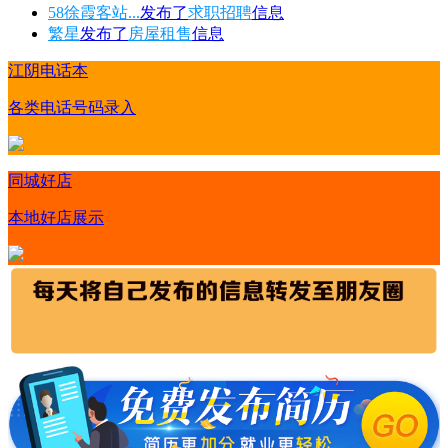
58徐霞客站...
发布了
求职招聘
信息
繁星
发布了
房屋租售
信息
江阴电话本
各类电话号码录入
同城好店
本地好店展示