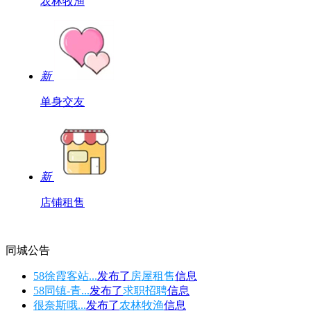
农林牧渔
新
单身交友
新
店铺租售
同城公告
58徐霞客站...
发布了
房屋租售
信息
58同镇-青...
发布了
求职招聘
信息
很奈斯哦...
发布了
农林牧渔
信息