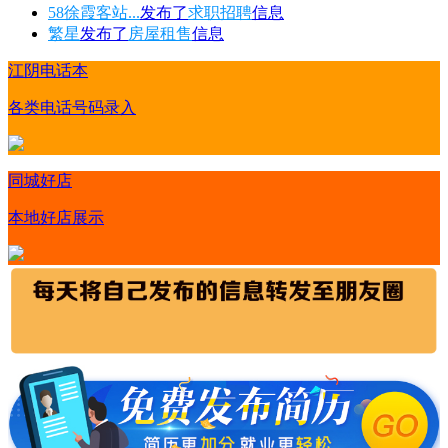
58徐霞客站...
发布了
求职招聘
信息
繁星
发布了
房屋租售
信息
江阴电话本
各类电话号码录入
同城好店
本地好店展示