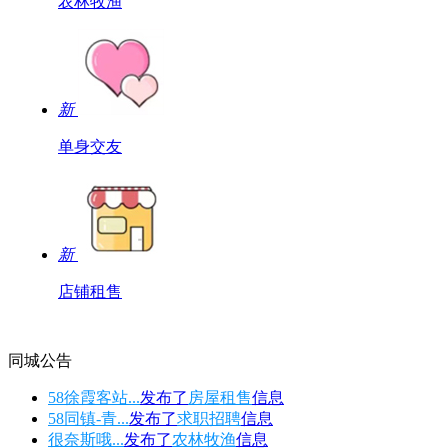
农林牧渔
新
单身交友
新
店铺租售
同城公告
58徐霞客站...
发布了
房屋租售
信息
58同镇-青...
发布了
求职招聘
信息
很奈斯哦...
发布了
农林牧渔
信息