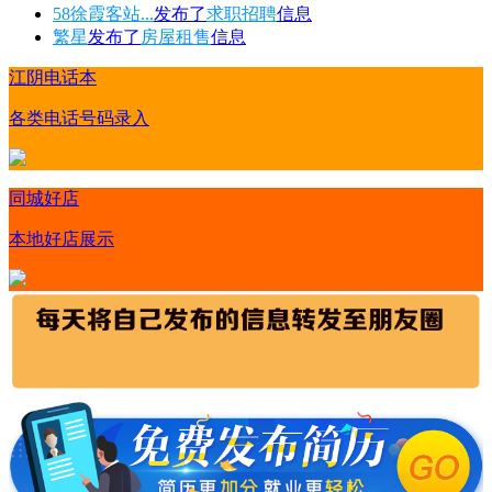
58徐霞客站...
发布了
求职招聘
信息
繁星
发布了
房屋租售
信息
江阴电话本
各类电话号码录入
同城好店
本地好店展示