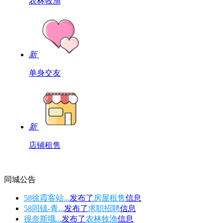
农林牧渔
新
单身交友
新
店铺租售
同城公告
58徐霞客站...
发布了
房屋租售
信息
58同镇-青...
发布了
求职招聘
信息
很奈斯哦...
发布了
农林牧渔
信息