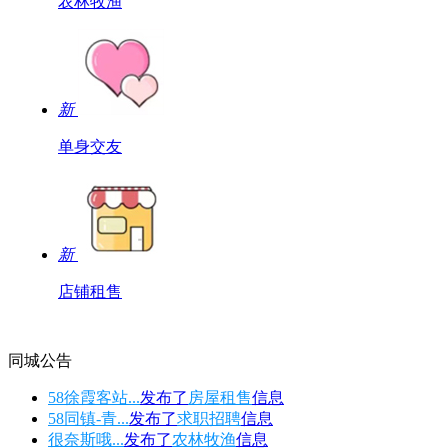
农林牧渔
新
单身交友
新
店铺租售
同城公告
58徐霞客站...
发布了
房屋租售
信息
58同镇-青...
发布了
求职招聘
信息
很奈斯哦...
发布了
农林牧渔
信息