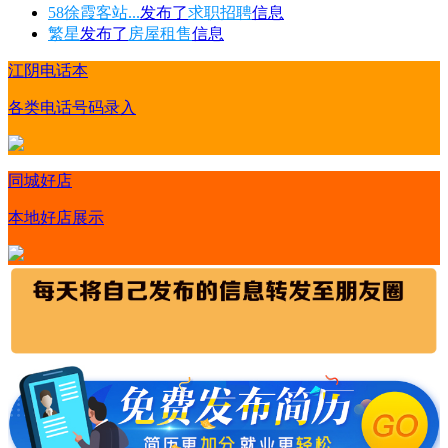
58徐霞客站...
发布了
求职招聘
信息
繁星
发布了
房屋租售
信息
江阴电话本
各类电话号码录入
同城好店
本地好店展示