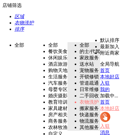
店铺筛选
区域
衣物洗护
排序
默认排序
全部
全部
全部
最新加入
餐饮美食
的士/代驾
附近商家
休闲娱乐
家政服务
酒店旅游
送水站
全局导航
购物天地
宠物服务
首页
生活服务
开锁修锁
本地好店
汽车服务
管道疏通
入驻
母婴专区
日常维修
我的
婚庆摄影
二手回收
加载中...
教育培训
衣物洗护
首页
家具建材
搬家服务
本地好店
房产相关
快递服务
商务服务
物流服务
入驻
农林牧渔
其他服务
消息
自定义