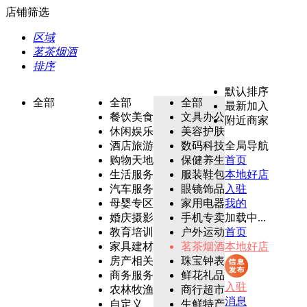
店铺筛选
区域
茗茶烟酒
排序
默认排序
全部
全部
全部
最新加入
餐饮美食
文具办公
附近商家
休闲娱乐
美容护肤
酒店旅游
数码科技
全局导航
购物天地
保健养生
首页
生活服务
服装鞋包
本地好店
汽车服务
眼镜饰品
入驻
母婴专区
家用电器
我的
婚庆摄影
手机专卖
加载中...
教育培训
户外运动
首页
家具建材
茗茶烟酒
本地好店
房产相关
珠宝钟表
商务服务
鲜花礼品
入驻
农林牧渔
商行超市
消息
自定义
生鲜特产