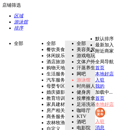
店铺筛选
区域
游泳馆
排序
默认排序
全部
全部
全部
最新加入
餐饮美食
美容美发
附近商家
休闲娱乐
游戏电玩
酒店旅游
文体户外
全局导航
购物天地
汗蒸养生
首页
生活服务
网吧
本地好店
汽车服务
游泳馆
入驻
母婴专区
时尚丽人
我的
婚庆摄影
健身房
加载中...
教育培训
按摩推拿
首页
家具建材
足浴洗浴
本地好店
房产相关
咖啡厅
KTV
商务服务
入驻
酒吧
农林牧渔
消息
电影院
自定义