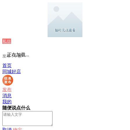
私信
正在加载...
发布：0 条
首页
同城好店
发布
消息
我的
随便说点什么
取消
确定