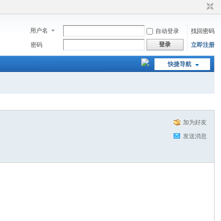
用户名
自动登录
找回密码
登录
密码
立即注册
快捷导航
加为好友
发送消息