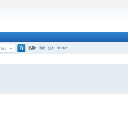
热搜:
活动
交友
discuz
帖子
搜
索