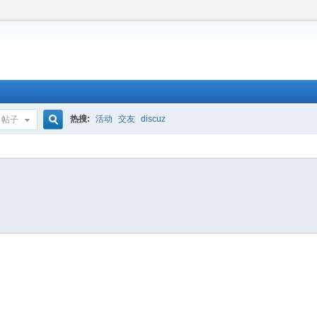
热搜:
活动
交友
discuz
帖子
搜
索