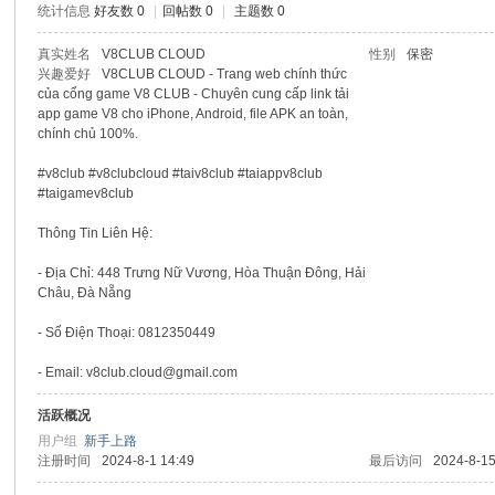
统计信息
好友数 0
|
回帖数 0
|
主题数 0
sc
真实姓名
V8CLUB CLOUD
性别
保密
兴趣爱好
V8CLUB CLOUD - Trang web chính thức
của cổng game V8 CLUB - Chuyên cung cấp link tải
app game V8 cho iPhone, Android, file APK an toàn,
chính chủ 100%.
#v8club #v8clubcloud #taiv8club #taiappv8club
#taigamev8club
Thông Tin Liên Hệ:
uz!
- Địa Chỉ: 448 Trưng Nữ Vương, Hòa Thuận Đông, Hải
Châu, Đà Nẵng
- Số Điện Thoại: 0812350449
- Email: v8club.cloud@gmail.com
活跃概况
用户组
新手上路
注册时间
2024-8-1 14:49
最后访问
2024-8-15
Bo