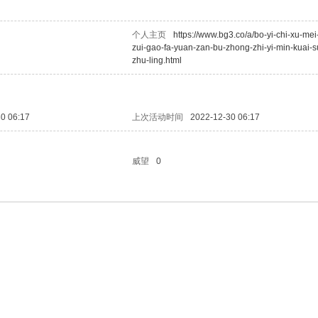
个人主页
https://www.bg3.co/a/bo-yi-chi-xu-mei
zui-gao-fa-yuan-zan-bu-zhong-zhi-yi-min-kuai-s
zhu-ling.html
0 06:17
上次活动时间
2022-12-30 06:17
威望
0