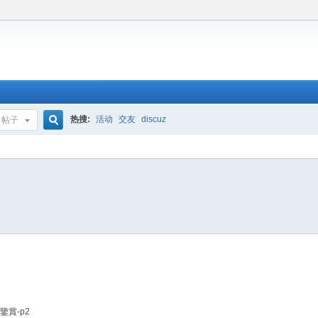
热搜:
活动
交友
discuz
帖子
搜
索
鑒賞-p2