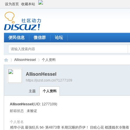
设为首页
收藏本站
便民信息
微信群
论坛
AllisonHessel
个人资料
AllisonHessel
https://jszst.com.cn/?1277109
Di
›
›
主题
个人资料
AllisonHessel
(UID: 1277109)
邮箱状态
未验证
个人签名
精华小说 最強狂兵 txt- 第4873章 长期沉睡的乔伊！ 目眩心花 都護鐵衣冷難着 