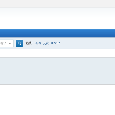
热搜:
活动
交友
discuz
帖子
搜
索