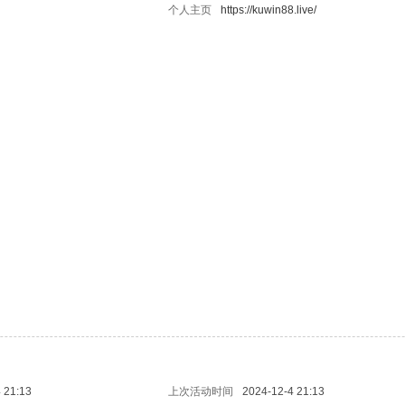
个人主页
https://kuwin88.live/
 21:13
上次活动时间
2024-12-4 21:13