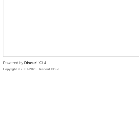
sc
Powered by
Discuz!
X3.4
Copyright © 2001-2023, Tencent Cloud.
uz!
Bo