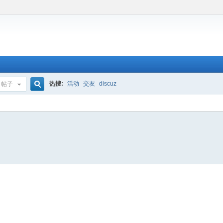
热搜:
活动
交友
discuz
帖子
搜
索