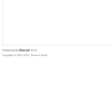
sc
Powered by
Discuz!
X3.4
Copyright © 2001-2023, Tencent Cloud.
uz!
Bo